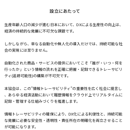
設立にあたって
生産年齢人口の減少が進む日本において、DXによる生産性の向上は、
経済の持続的な発展に不可欠な課題です。
しかしながら、単なる自動化や無人化の導入だけでは、持続可能な社
会の実現には至りません。
自動化された商品・サービスの提供においてこそ「誰が・いつ・何を
行ったか」という
情報の流れを正確に把握・記録できるトレーサビリ
ティ(追跡可能性)の構築が不可欠です。
本協会は、この"情報トレーサビリティ"の重要性を広く社会に提言し
、
あらゆる経済活動において履歴情報をクラウド上でリアルタイムに
記録・管理する仕組みづくりを推進します。
情報トレーサビリティの確保により、DX化による利便性と、持続可能
な発展に必要な安全性・透明性・責任所在の明確化を
両立させること
が可能になります。